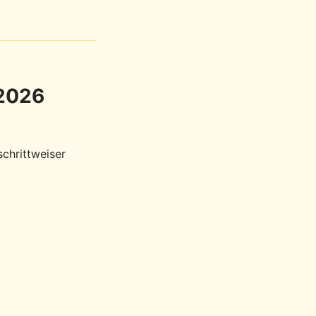
 2026
chrittweiser