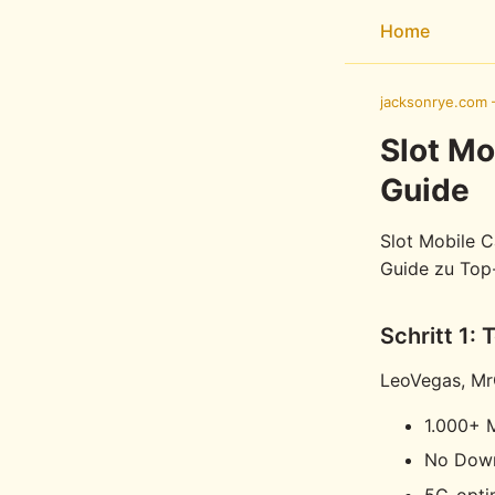
Home
jacksonrye.com 
Slot Mo
Guide
Slot Mobile C
Guide zu Top
Schritt 1:
LeoVegas, Mr
1.000+ M
No Dow
5G-opti