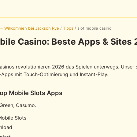
— Willkommen bei Jackson Rye
/
Tipps
/
slot mobile casino
bile Casino: Beste Apps & Sites
asinos revolutionieren 2026 das Spielen unterwegs. Unser s
-Apps mit Touch-Optimierung und Instant-Play.
 Top Mobile Slots Apps
Green, Casumo.
obile Slots
nload
miert