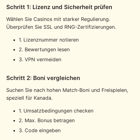
Schritt 1: Lizenz und Sicherheit prüfen
Wählen Sie Casinos mit starker Regulierung.
Überprüfen Sie SSL und RNG-Zertifizierungen.
1. Lizenznummer notieren
2. Bewertungen lesen
3. VPN vermeiden
Schritt 2: Boni vergleichen
Suchen Sie nach hohen Match-Boni und Freispielen,
speziell für Kanada.
1. Umsatzbedingungen checken
2. Max. Bonus betragen
3. Code eingeben