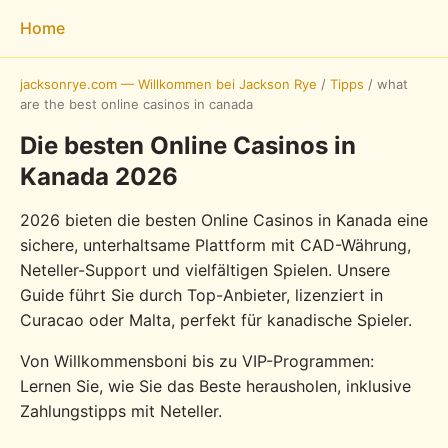
Home
jacksonrye.com — Willkommen bei Jackson Rye
/
Tipps
/
what
are the best online casinos in canada
Die besten Online Casinos in
Kanada 2026
2026 bieten die besten Online Casinos in Kanada eine
sichere, unterhaltsame Plattform mit CAD-Währung,
Neteller-Support und vielfältigen Spielen. Unsere
Guide führt Sie durch Top-Anbieter, lizenziert in
Curacao oder Malta, perfekt für kanadische Spieler.
Von Willkommensboni bis zu VIP-Programmen:
Lernen Sie, wie Sie das Beste herausholen, inklusive
Zahlungstipps mit Neteller.