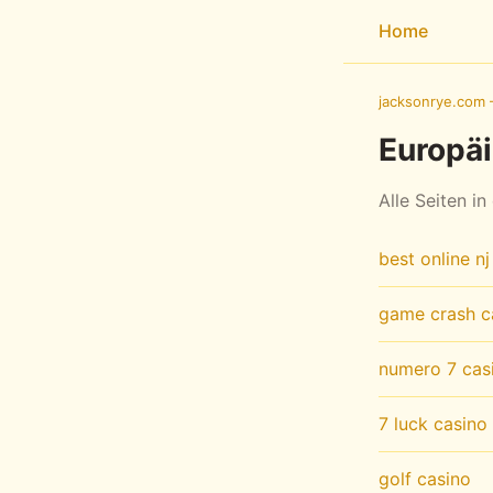
Home
jacksonrye.com 
Europä
Alle Seiten in
best online n
game crash c
numero 7 cas
7 luck casino
golf casino