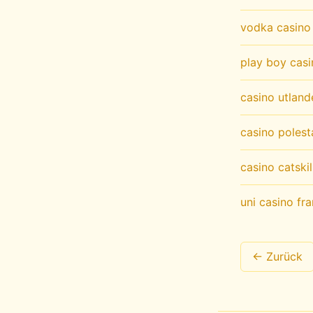
vodka casino 
play boy cas
casino utland
casino polest
casino catskil
uni casino fra
← Zurück