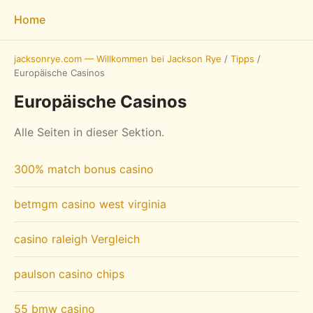
Home
jacksonrye.com — Willkommen bei Jackson Rye
/
Tipps
/
Europäische Casinos
Europäische Casinos
Alle Seiten in dieser Sektion.
300% match bonus casino
betmgm casino west virginia
casino raleigh Vergleich
paulson casino chips
55 bmw casino