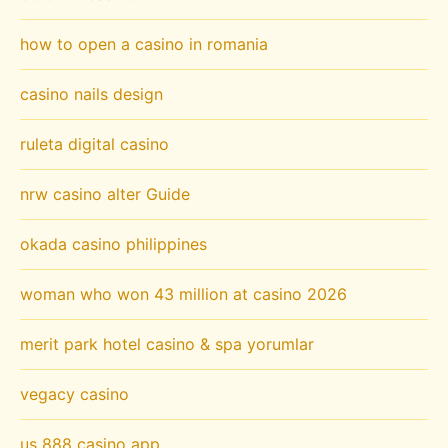
how to open a casino in romania
casino nails design
ruleta digital casino
nrw casino alter Guide
okada casino philippines
woman who won 43 million at casino 2026
merit park hotel casino & spa yorumlar
vegacy casino
us 888 casino app