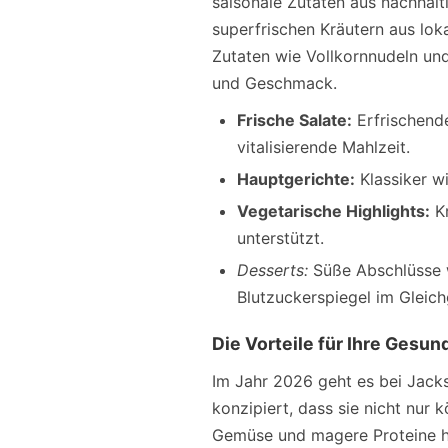
saisonale Zutaten aus nachhalt
superfrischen Kräutern aus lo
Zutaten wie Vollkornnudeln und 
und Geschmack.
Frische Salate:
Erfrischende
vitalisierende Mahlzeit.
Hauptgerichte:
Klassiker wi
Vegetarische Highlights:
Kr
unterstützt.
Desserts:
Süße Abschlüsse w
Blutzuckerspiegel im Gleich
Die Vorteile für Ihre Gesun
Im Jahr 2026 geht es bei Jacks
konzipiert, dass sie nicht nur
Gemüse und magere Proteine he