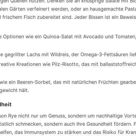
igen Quellen nutzen. Denken Sie an knusprige Salate mit B
kalen Gärten verfeinert werden, oder an hausgemachte Past
frischem Fisch zubereitet sind. Jeder Bissen ist ein Bewei
 Optionen wie ein Quinoa-Salat mit Avocado und Tomaten, 
e gegrillter Lachs mit Wildreis, der Omega-3-Fettsäuren lie
eative Kreationen wie Pilz-Risotto, das mit ballaststoffrei
ie ein Beeren-Sorbet, das mit natürlichen Früchten gearbe
gewicht hält.
dheit
on Rye nicht nur um Genuss, sondern um nachhaltige Vortei
 köstlich schmecken, sondern auch Ihre Gesundheit fördern. 
lfen, das Immunsystem zu stärken und das Risiko für Krank