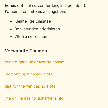
Bonus optimal nutzen für langfristigen Spaß.
Kombinieren mit Einzahlungsboni.
Kleinteilige Einsätze
Bonusrunden priorisieren
VIP früh erreichen
Verwandte Themen
cuanto gana un dealer de casino
diamond spin casino slots
just for the win casino slots
gta online casino sicherheitsinfo