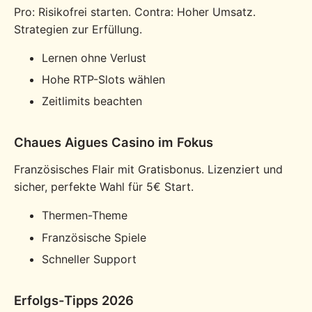
Pro: Risikofrei starten. Contra: Hoher Umsatz.
Strategien zur Erfüllung.
Lernen ohne Verlust
Hohe RTP-Slots wählen
Zeitlimits beachten
Chaues Aigues Casino im Fokus
Französisches Flair mit Gratisbonus. Lizenziert und
sicher, perfekte Wahl für 5€ Start.
Thermen-Theme
Französische Spiele
Schneller Support
Erfolgs-Tipps 2026