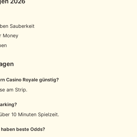
gen 2026
oben Sauberkeit
or Money
ben
ragen
ern Casino Royale günstig?
se am Strip.
Parking?
über 10 Minuten Spielzeit.
e haben beste Odds?