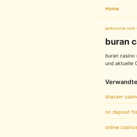
Home
jacksonrye.com 
buran c
buran casino 
und aktuelle 
Verwandt
shazam casino
no deposit fr
online casino