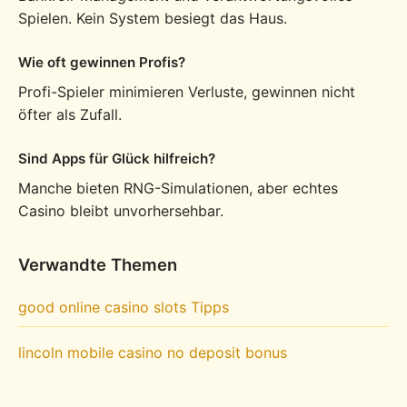
Spielen. Kein System besiegt das Haus.
Wie oft gewinnen Profis?
Profi-Spieler minimieren Verluste, gewinnen nicht
öfter als Zufall.
Sind Apps für Glück hilfreich?
Manche bieten RNG-Simulationen, aber echtes
Casino bleibt unvorhersehbar.
Verwandte Themen
good online casino slots Tipps
lincoln mobile casino no deposit bonus