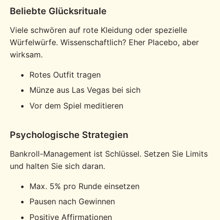
Beliebte Glücksrituale
Viele schwören auf rote Kleidung oder spezielle
Würfelwürfe. Wissenschaftlich? Eher Placebo, aber
wirksam.
Rotes Outfit tragen
Münze aus Las Vegas bei sich
Vor dem Spiel meditieren
Psychologische Strategien
Bankroll-Management ist Schlüssel. Setzen Sie Limits
und halten Sie sich daran.
Max. 5% pro Runde einsetzen
Pausen nach Gewinnen
Positive Affirmationen