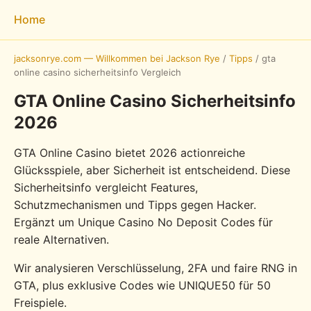
Home
jacksonrye.com — Willkommen bei Jackson Rye
/
Tipps
/
gta
online casino sicherheitsinfo Vergleich
GTA Online Casino Sicherheitsinfo
2026
GTA Online Casino bietet 2026 actionreiche
Glücksspiele, aber Sicherheit ist entscheidend. Diese
Sicherheitsinfo vergleicht Features,
Schutzmechanismen und Tipps gegen Hacker.
Ergänzt um Unique Casino No Deposit Codes für
reale Alternativen.
Wir analysieren Verschlüsselung, 2FA und faire RNG in
GTA, plus exklusive Codes wie UNIQUE50 für 50
Freispiele.