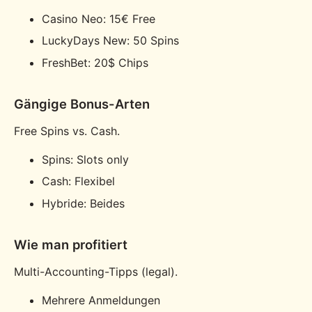
Casino Neo: 15€ Free
LuckyDays New: 50 Spins
FreshBet: 20$ Chips
Gängige Bonus-Arten
Free Spins vs. Cash.
Spins: Slots only
Cash: Flexibel
Hybride: Beides
Wie man profitiert
Multi-Accounting-Tipps (legal).
Mehrere Anmeldungen