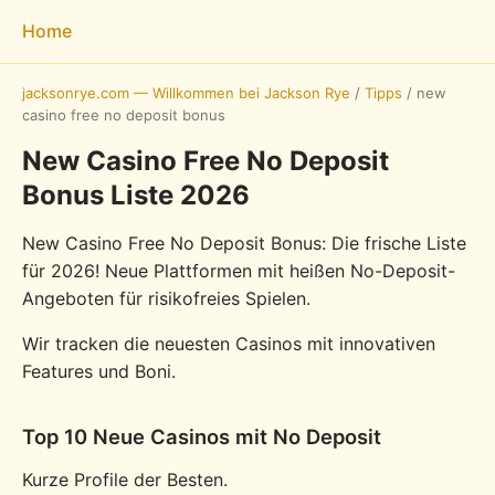
Home
jacksonrye.com — Willkommen bei Jackson Rye
/
Tipps
/
new
casino free no deposit bonus
New Casino Free No Deposit
Bonus Liste 2026
New Casino Free No Deposit Bonus: Die frische Liste
für 2026! Neue Plattformen mit heißen No-Deposit-
Angeboten für risikofreies Spielen.
Wir tracken die neuesten Casinos mit innovativen
Features und Boni.
Top 10 Neue Casinos mit No Deposit
Kurze Profile der Besten.