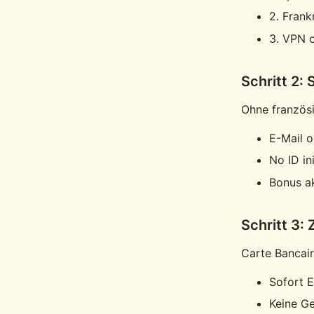
2. Frank
3. VPN o
Schritt 2:
Ohne französ
E-Mail o
No ID ini
Bonus ak
Schritt 3:
Carte Bancaire
Sofort E
Keine G