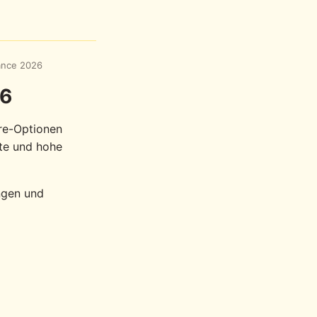
rance 2026
26
ore-Optionen
tte und hohe
ngen und