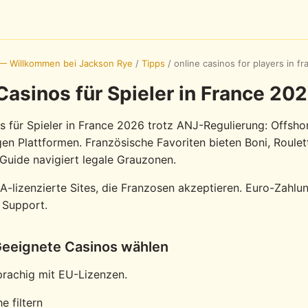
— Willkommen bei Jackson Rye
/
Tipps
/
online casinos for players in f
Casinos für Spieler in France 20
s für Spieler in France 2026 trotz ANJ-Regulierung: Offsh
en Plattformen. Französische Favoriten bieten Boni, Roule
 Guide navigiert legale Grauzonen.
-lizenzierte Sites, die Franzosen akzeptieren. Euro-Zahlu
 Support.
 Geeignete Casinos wählen
prachig mit EU-Lizenzen.
e filtern