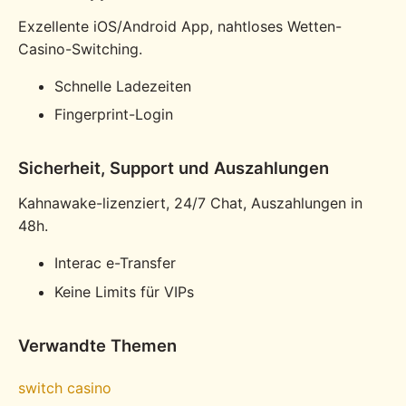
Exzellente iOS/Android App, nahtloses Wetten-
Casino-Switching.
Schnelle Ladezeiten
Fingerprint-Login
Sicherheit, Support und Auszahlungen
Kahnawake-lizenziert, 24/7 Chat, Auszahlungen in
48h.
Interac e-Transfer
Keine Limits für VIPs
Verwandte Themen
switch casino