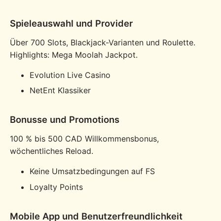
Spieleauswahl und Provider
Über 700 Slots, Blackjack-Varianten und Roulette.
Highlights: Mega Moolah Jackpot.
Evolution Live Casino
NetEnt Klassiker
Bonusse und Promotions
100 % bis 500 CAD Willkommensbonus,
wöchentliches Reload.
Keine Umsatzbedingungen auf FS
Loyalty Points
Mobile App und Benutzerfreundlichkeit