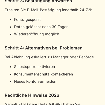
Schritt 3: Bestätigung abwarten
Erhalten Sie E-Mail-Bestätigung innerhalb 24-72h.
Konto gesperrt
Daten gelöscht nach 30 Tagen
Wiedereröffnung möglich
Schritt 4: Alternativen bei Problemen
Bei Ablehnung eskaliert zu Manager oder Behörde.
Selbstsperre aktivieren
Konsumentenschutz kontaktieren
Neues Konto vermeiden
Rechtliche Hinweise 2026
Gemäß EU-Datenschutz (GDPR) haben Sie