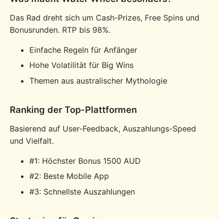
Das Rad dreht sich um Cash-Prizes, Free Spins und
Bonusrunden. RTP bis 98%.
Einfache Regeln für Anfänger
Hohe Volatilität für Big Wins
Themen aus australischer Mythologie
Ranking der Top-Plattformen
Basierend auf User-Feedback, Auszahlungs-Speed
und Vielfalt.
#1: Höchster Bonus 1500 AUD
#2: Beste Mobile App
#3: Schnellste Auszahlungen