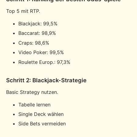
Top 5 mit RTP.
Blackjack: 99,5%
Baccarat: 98,9%
Craps: 98,6%
Video Poker: 99,5%
Roulette Europ.: 97,3%
Schritt 2: Blackjack-Strategie
Basic Strategy nutzen.
Tabelle lernen
Single Deck wählen
Side Bets vermeiden