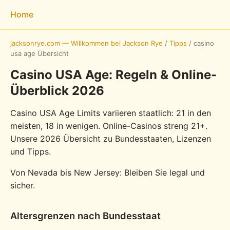
Home
jacksonrye.com — Willkommen bei Jackson Rye
/
Tipps
/
casino
usa age Übersicht
Casino USA Age: Regeln & Online-
Überblick 2026
Casino USA Age Limits variieren staatlich: 21 in den
meisten, 18 in wenigen. Online-Casinos streng 21+.
Unsere 2026 Übersicht zu Bundesstaaten, Lizenzen
und Tipps.
Von Nevada bis New Jersey: Bleiben Sie legal und
sicher.
Altersgrenzen nach Bundesstaat