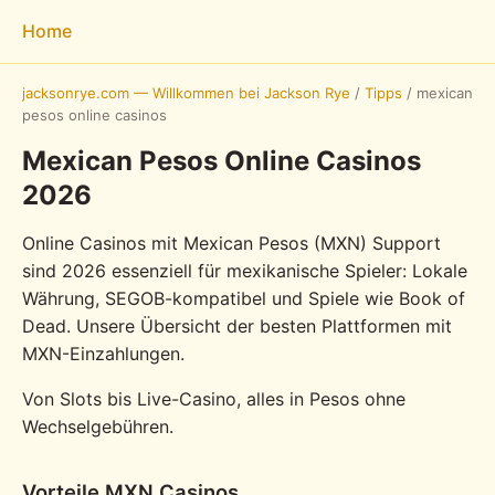
Home
jacksonrye.com — Willkommen bei Jackson Rye
/
Tipps
/
mexican
pesos online casinos
Mexican Pesos Online Casinos
2026
Online Casinos mit Mexican Pesos (MXN) Support
sind 2026 essenziell für mexikanische Spieler: Lokale
Währung, SEGOB-kompatibel und Spiele wie Book of
Dead. Unsere Übersicht der besten Plattformen mit
MXN-Einzahlungen.
Von Slots bis Live-Casino, alles in Pesos ohne
Wechselgebühren.
Vorteile MXN Casinos