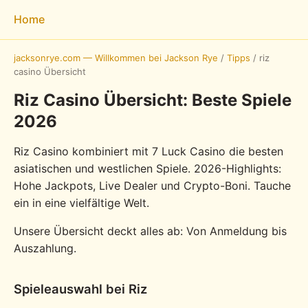
Home
jacksonrye.com — Willkommen bei Jackson Rye
/
Tipps
/
riz
casino Übersicht
Riz Casino Übersicht: Beste Spiele
2026
Riz Casino kombiniert mit 7 Luck Casino die besten
asiatischen und westlichen Spiele. 2026-Highlights:
Hohe Jackpots, Live Dealer und Crypto-Boni. Tauche
ein in eine vielfältige Welt.
Unsere Übersicht deckt alles ab: Von Anmeldung bis
Auszahlung.
Spieleauswahl bei Riz