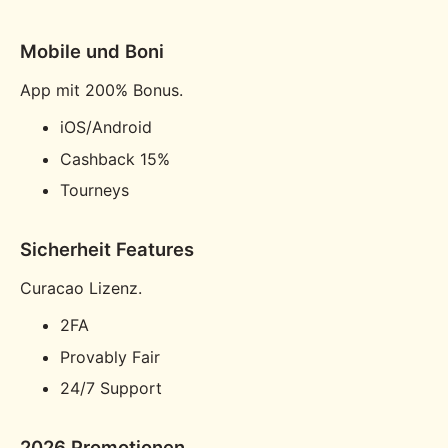
Mobile und Boni
App mit 200% Bonus.
iOS/Android
Cashback 15%
Tourneys
Sicherheit Features
Curacao Lizenz.
2FA
Provably Fair
24/7 Support
2026 Promotionen