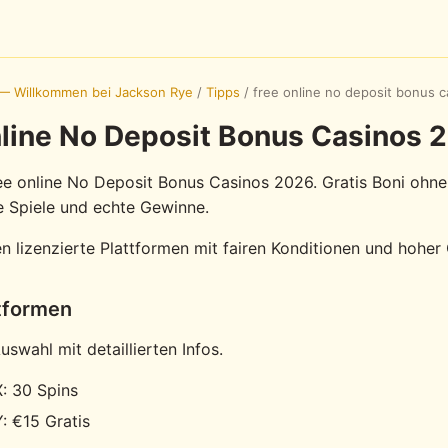
— Willkommen bei Jackson Rye
/
Tipps
/
free online no deposit bonus c
line No Deposit Bonus Casinos 
ee online No Deposit Bonus Casinos 2026. Gratis Boni ohne
e Spiele und echte Gewinne.
en lizenzierte Plattformen mit fairen Konditionen und hoher 
tformen
swahl mit detaillierten Infos.
: 30 Spins
: €15 Gratis