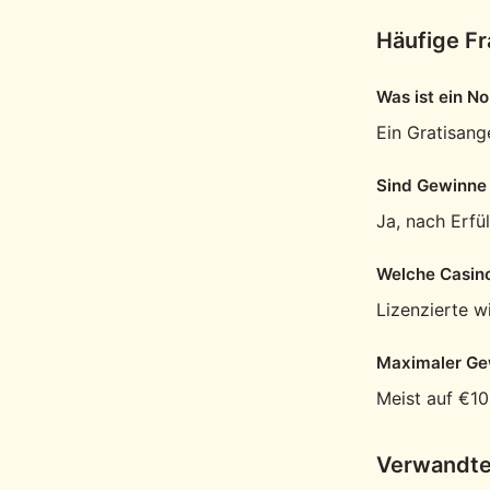
Häufige F
Was ist ein N
Ein Gratisang
Sind Gewinne
Ja, nach Erfü
Welche Casin
Lizenzierte w
Maximaler Ge
Meist auf €10
Verwandt