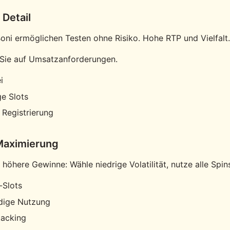
 Detail
ni ermöglichen Testen ohne Risiko. Hohe RTP und Vielfalt.
 Sie auf Umsatzanforderungen.
i
ge Slots
 Registrierung
Maximierung
 höhere Gewinne: Wähle niedrige Volatilität, nutze alle Spin
-Slots
ndige Nutzung
tacking