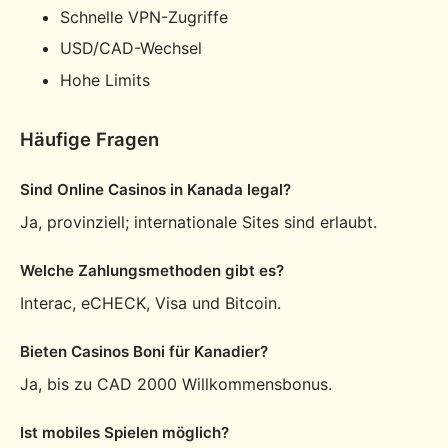
Schnelle VPN-Zugriffe
USD/CAD-Wechsel
Hohe Limits
Häufige Fragen
Sind Online Casinos in Kanada legal?
Ja, provinziell; internationale Sites sind erlaubt.
Welche Zahlungsmethoden gibt es?
Interac, eCHECK, Visa und Bitcoin.
Bieten Casinos Boni für Kanadier?
Ja, bis zu CAD 2000 Willkommensbonus.
Ist mobiles Spielen möglich?